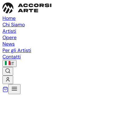
Home
Chi Siamo
Artisti
Opere
News
Per gli Artisti
Contatti
IT