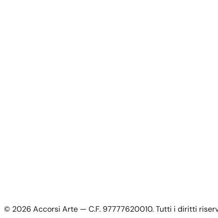
Opere
News
Chi Siamo
Contatti
Per gli Artisti
Per gli Artisti
Candidatura artista
Il mio Account
Il mio account
Accedi come artista
Informazioni Legali
Privacy Policy
Termini e Condizioni
Cookie Policy
©
2026
Accorsi Arte — C.F. 97777620010.
Tutti i diritti riser
Spedizioni e Resi