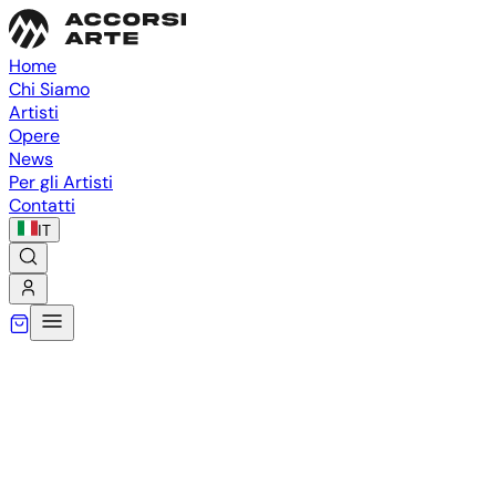
Home
Chi Siamo
Artisti
Opere
News
Per gli Artisti
Contatti
IT