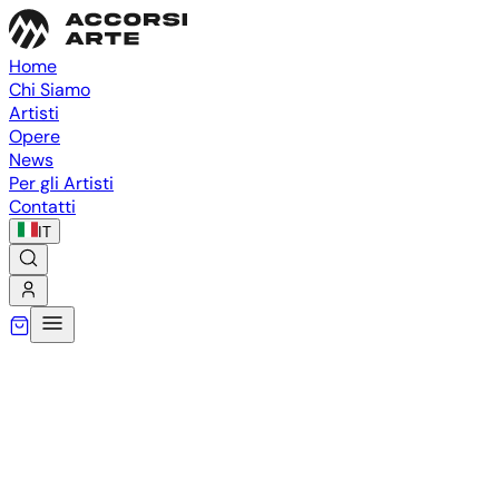
Home
Chi Siamo
Artisti
Opere
News
Per gli Artisti
Contatti
IT