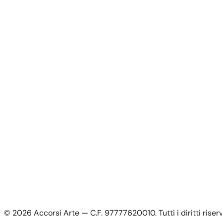
Opere
News
Chi Siamo
Contatti
Per gli Artisti
Per gli Artisti
Candidatura artista
Il mio Account
Il mio account
Accedi come artista
Informazioni Legali
Privacy Policy
Termini e Condizioni
Cookie Policy
©
2026
Accorsi Arte — C.F. 97777620010.
Tutti i diritti riser
Spedizioni e Resi