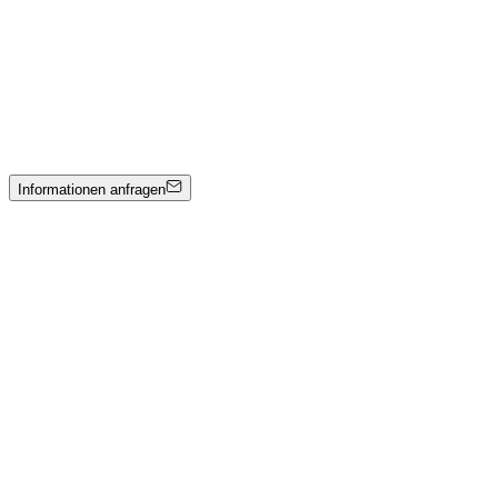
Maxo della Rocca
Akhenaton
Steinskulptur
Preis auf Anfrage
Informationen anfragen
Kunstwerkkatalog