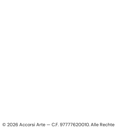
Künstler
Kunstwerke
News
Über uns
Kontakt
Für Künstler
Für Künstler
Bewerbung als Künstler
Mein Konto
Mein Konto
Als Künstler anmelden
Rechtliches
Datenschutzerklärung
Allgemeine Geschäftsbedingungen
Cookie-Richtlinie
©
2026
Accorsi Arte — C.F. 97777620010.
Alle Rechte
Versand & Retouren