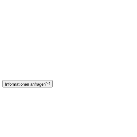
Lillu du mari
Tecnica mista e materica
Preis auf Anfrage
Stefano Galli
Das kleine Wohnzimmer
Acryl auf Leinwand
3600 €
Informationen anfragen
Kunstwerkkatalog