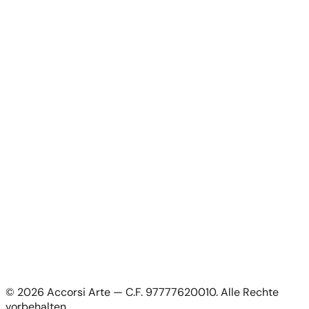
Kunstwerke
News
Über uns
Kontakt
Für Künstler
Für Künstler
Bewerbung als Künstler
Mein Konto
Mein Konto
Als Künstler anmelden
Rechtliches
Datenschutzerklärung
Allgemeine Geschäftsbedingungen
Cookie-Richtlinie
©
2026
Accorsi Arte — C.F. 97777620010.
Alle Rechte
Versand & Retouren
vorbehalten.