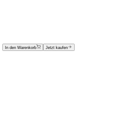
Alberto Boggio Casero
Ohne Titel
Mischtechnik auf Karton
1250 €
In den Warenkorb
Jetzt kaufen
Kunstwerkkatalog