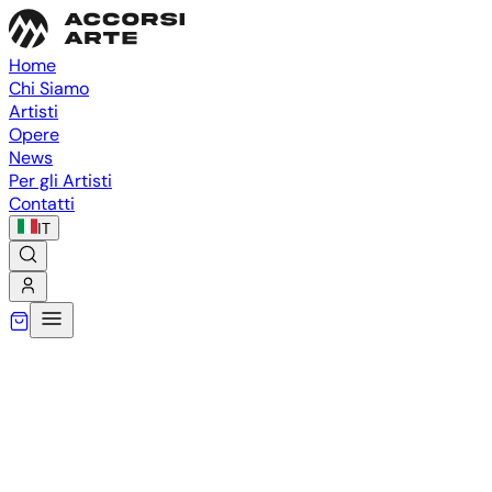
Home
Chi Siamo
Artisti
Opere
News
Per gli Artisti
Contatti
IT