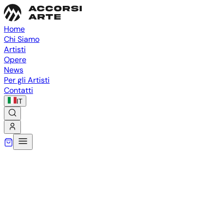
Home
Chi Siamo
Artisti
Opere
News
Per gli Artisti
Contatti
IT