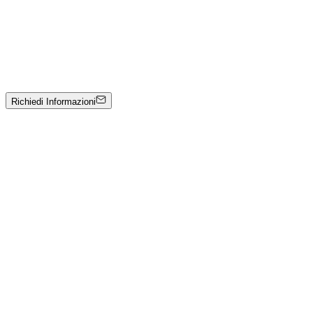
Massimo Bionda
Danza Bianco
Olio su tela
1500 €
Richiedi Informazioni
Catalogo Opere