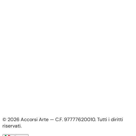
Chi Siamo
Contatti
Per gli Artisti
Per gli Artisti
Candidatura artista
Il mio Account
Il mio account
Accedi come artista
Informazioni Legali
Privacy Policy
Termini e Condizioni
Cookie Policy
©
2026
Accorsi Arte — C.F. 97777620010.
Tutti i diritti
Spedizioni e Resi
riservati.