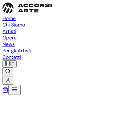
Home
Chi Siamo
Artisti
Opere
News
Per gli Artisti
Contatti
IT