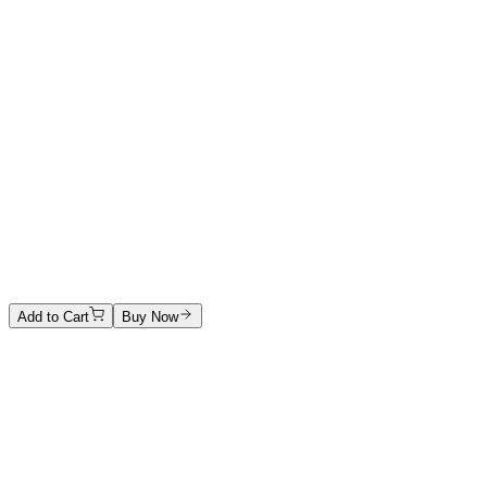
La danza degli aquiloni
Fotografia digitale a scomposizione ottica diretta
Price on Request
Johann Stockner
Untitled
Mixed media on panel
2200 €
Add to Cart
Buy Now
Artwork Catalog