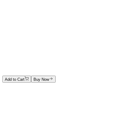
Il colore della gente
Fotografia digitale a scomposizione ottica diretta
Price on Request
Stefano Galli
The Bridge of Angels
Acrylic on canvas
Price on Request
Add to Cart
Buy Now
Artwork Catalog