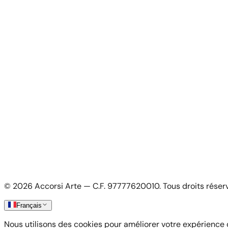
Contact
Pour les Artistes
Pour les artistes
Candidature artiste
Mon Compte
Mon compte
Connexion artiste
Informations Légales
Politique de confidentialité
Conditions générales
Politique des cookies
©
2026
Accorsi Arte — C.F. 97777620010.
Tous droits réser
Livraisons et Retours
Français
Nous utilisons des cookies pour améliorer votre expérience de