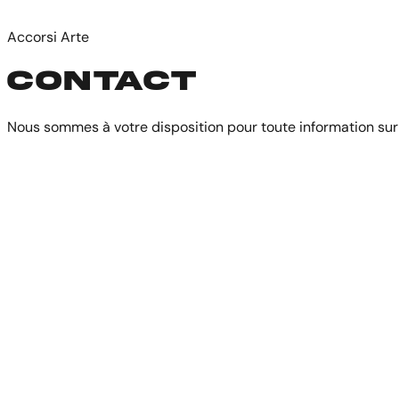
Accorsi Arte
CONTACT
Nous sommes à votre disposition pour toute information sur 
Comment pouvons-nous vous aider ?
Nom complet
E-mail
Téléphone
🇮🇹
+39
Message