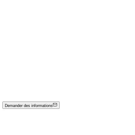
Emir Kamis
Chapeau de marbre — Collection Eleganza
Nera
Marbre noir sculpté à la main
Prix sur demande
Johann Stockner
Sans titre
Technique mixte sur panneau
1600 €
Demander des informations
Catalogue des œuvres