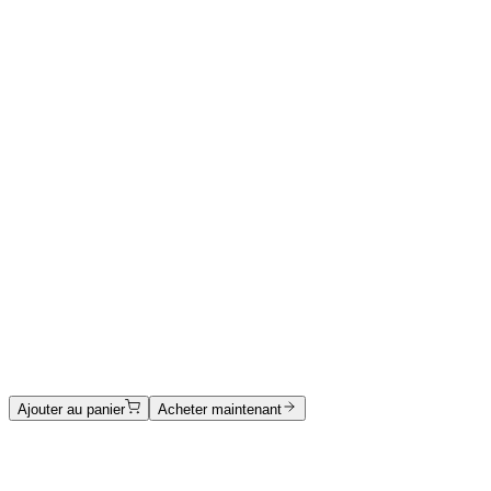
1500 €
Anna Garello
L'unico modo per resistere alle tentazioni è
cerdervi
Acrilico su tela
1250 €
Maria Pia Contento
Gerardo court
Huile sur toile
1500 €
Ajouter au panier
Acheter maintenant
Catalogue des œuvres