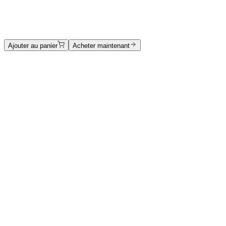
acrilico ,olio e materico su tela
2500 €
Ajouter au panier
Acheter maintenant
Catalogue des œuvres