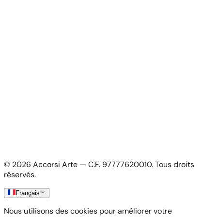
Pour les Artistes
Pour les artistes
Candidature artiste
Mon Compte
Mon compte
Connexion artiste
Informations Légales
Politique de confidentialité
Conditions générales
Politique des cookies
©
2026
Accorsi Arte — C.F. 97777620010.
Tous droits
Livraisons et Retours
réservés.
Français
Nous utilisons des cookies pour améliorer votre