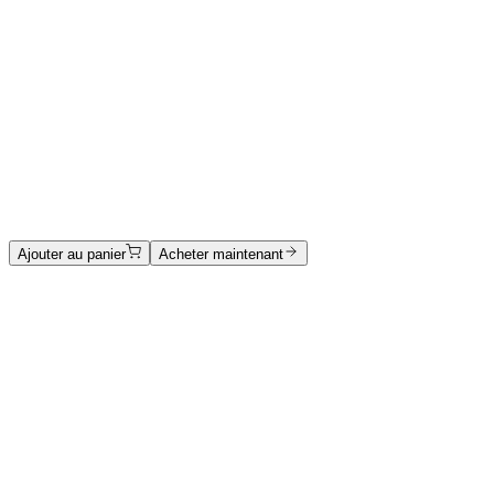
400 €
Emir Kamis
La ceinture de marbre — Collection Eleganza
Nera
Marbre noir sculpté à la main
Prix sur demande
Ajouter au panier
Acheter maintenant
Catalogue des œuvres